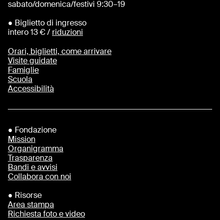
sabato/domenica/festivi 9:30–19
● Biglietto di ingresso
intero 13 € /
riduzioni
Orari, biglietti, come arrivare
Visite guidate
Famiglie
Scuola
Accessibilità
● Fondazione
Mission
Organigramma
Trasparenza
Bandi e avvisi
Collabora con noi
● Risorse
Area stampa
Richiesta foto e video