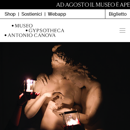
Vai al contenuto
AD AGOSTO IL MUSEO È APER
Shop
|
Sostienici
|
Webapp
Biglietto